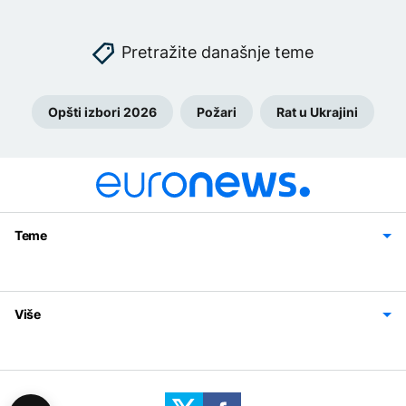
Pretražite današnje teme
Opšti izbori 2026
Požari
Rat u Ukrajini
Teme
Bosna i Hercegovina
Region
Svijet
Sport
Magazin
Više
Impressum
Kontakt
Politika privatnosti
Uslovi korišćenja