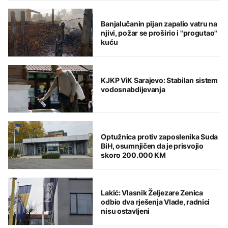
Banjalučanin pijan zapalio vatru na
njivi, požar se proširio i "progutao"
kuću
KJKP ViK Sarajevo: Stabilan sistem
vodosnabdijevanja
Optužnica protiv zaposlenika Suda
BiH, osumnjičen da je prisvojio
skoro 200.000 KM
Lakić: Vlasnik Željezare Zenica
odbio dva rješenja Vlade, radnici
nisu ostavljeni