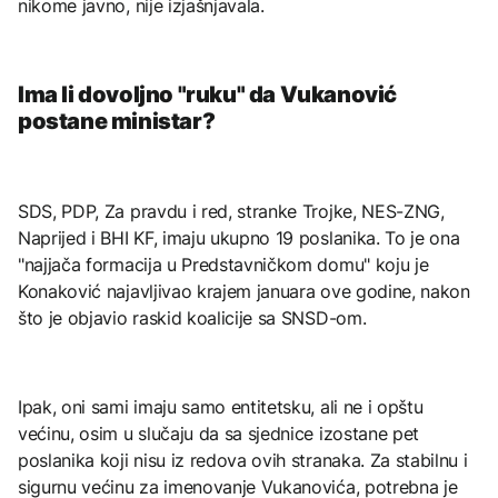
nikome javno, nije izjašnjavala.
Ima li dovoljno "ruku" da Vukanović
postane ministar?
SDS, PDP, Za pravdu i red, stranke Trojke, NES-ZNG,
Naprijed i BHI KF, imaju ukupno 19 poslanika. To je ona
"najjača formacija u Predstavničkom domu" koju je
Konaković najavljivao krajem januara ove godine, nakon
što je objavio raskid koalicije sa SNSD-om.
Ipak, oni sami imaju samo entitetsku, ali ne i opštu
većinu, osim u slučaju da sa sjednice izostane pet
poslanika koji nisu iz redova ovih stranaka. Za stabilnu i
sigurnu većinu za imenovanje Vukanovića, potrebna je