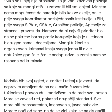
"Niko se u njoj nije proslavio. To je vrlo izazovna pozicija
sa koje su mnogi otišli u zatvor ili bili smijenjeni. Ministar
nema mogućnost da naređuje bilo kakve akcije, on je
prije svega koordinator bezbjednosnih institucija u BiH,
prije svega SIPA-e, OSA-e, Granične policije, Agencije za
strance i pravosuđa. Naravno da bi najviši prioritet bio
da se pokrene borba protiv korupcije koja je u jednom
blatu godinama i decenijama. Mnogi tužioci za
organizovani krimanal imaju svega jednu ili dvije
optužnice godišnje, što je nedopustivo, a zemlja nam se
raspada od kriminala.
Koristio bih svoj ugled, autoritet i uticaj u javnosti da
napravim ambijent da na neki način čuvam leđa
tužiocima i pravosuđu i motivišem ih da rade svoj posao.
Mora se zavesti red, pokazati drugačiji standard. Sve
mora biti transparentno, imenovanja, javne nabavke...
Morate poći od sebe, pa da se vidi kako se na drugačiji