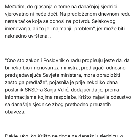
Međutim, do glasanja o tome na današnjoj sjednici
vjerovatno ni neće doći. Na predloženom dnevnom redu
nema tačke koja se odnosi na potvrdu Selakovog
imenovanja, ali to je i najmanji "problem", jer može biti
naknadno uvrštena...
"Ono što zakon i Poslovnik o radu propisuju jeste da, da
bi neko bio imenovan za ministra, predlagač, odnosno
predsjedavajuća Savjeta ministara, mora obrazložiti
zašto ga predlaže", pojasnila je prije nekoliko dana
poslanik SNSD-a Sanja Vulić, dodajući da je, prema
informacijama kojima raspolaže, Krišto najavila odsustvo
sa današnje sjednice zbog prethodno preuzetih
obaveza.
Dakle, ukoliko Krišto ne dođe na današnju sjednicu, o