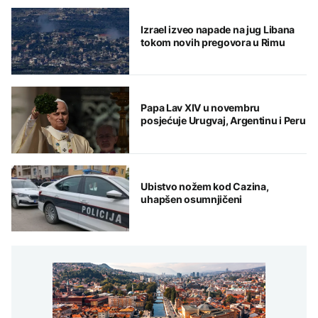
Izrael izveo napade na jug Libana
tokom novih pregovora u Rimu
Papa Lav XIV u novembru
posjećuje Urugvaj, Argentinu i Peru
Ubistvo nožem kod Cazina,
uhapšen osumnjičeni