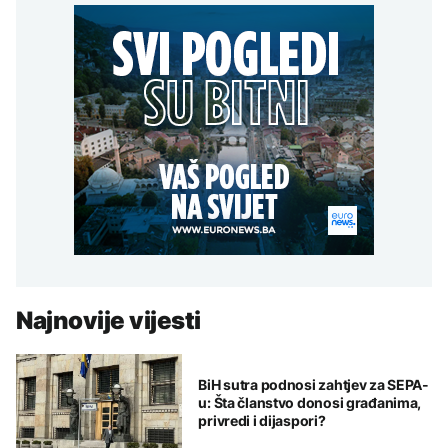
Najnovije vijesti
BiH sutra podnosi zahtjev za SEPA-
u: Šta članstvo donosi građanima,
privredi i dijaspori?