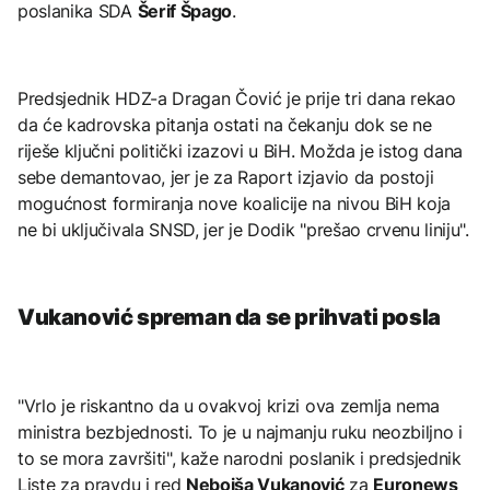
poslanika SDA
Šerif Špago
.
Predsjednik HDZ-a Dragan Čović je prije tri dana rekao
da će kadrovska pitanja ostati na čekanju dok se ne
riješe ključni politički izazovi u BiH. Možda je istog dana
sebe demantovao, jer je za Raport izjavio da postoji
mogućnost formiranja nove koalicije na nivou BiH koja
ne bi uključivala SNSD, jer je Dodik "prešao crvenu liniju".
Vukanović spreman da se prihvati posla
"Vrlo je riskantno da u ovakvoj krizi ova zemlja nema
ministra bezbjednosti. To je u najmanju ruku neozbiljno i
to se mora završiti", kaže narodni poslanik i predsjednik
Liste za pravdu i red
Nebojša Vukanović
za
Euronews