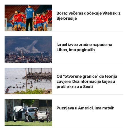
Borac večeras dočekuje Vitebsk iz
Bjelorusije
Izrael izveo zračne napade na
Liban, ima poginulih
Od "otvorene granice" do teorija
zavjere: Dezinformacije koje su
pratile krizu u Seuti
Pucnjava u Americi, ima mrtvih