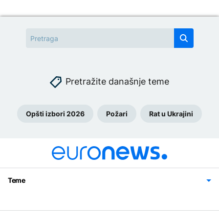
Pretražite današnje teme
Opšti izbori 2026
Požari
Rat u Ukrajini
Teme
Bosna i Hercegovina
Region
Svijet
Sport