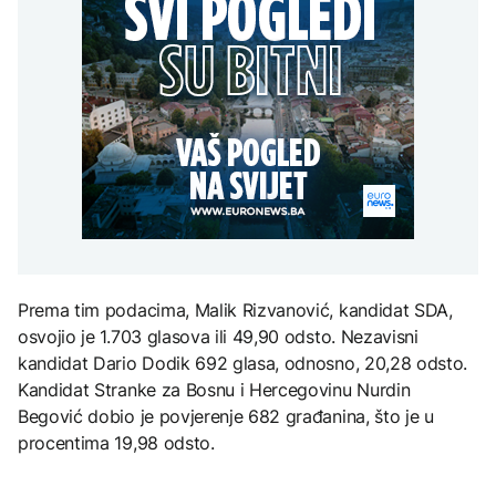
uputstva za skreniranje
Hirošima obilježava
zatvorena obilaznica
AKTUELNO
spektakl “Brechtovi
godišnjicu atomskog
duhovi”
bombardovanja: Poziv
Plan da se u Crnoj Gori
na ukidanje nuklearnog
AKTUELNO
prave centri za prihvat
oružja
migranata? Spajić:
TEHNOLOGIJA
Požar se širi Bijeljinom,
Nismo vodili pregovore
zatvorena obilaznica
Dio rakete SpaceX
FOKUS
velikom brzinom pada
na Mjesec
Žedni za novcem: Koje bi
nove poreze EU mogla
uvesti od 2028. godine?
TEHNOLOGIJA
Britanska kraljevska
Prema tim podacima, Malik Rizvanović, kandidat SDA,
kovnica iz elektronskog
osvojio je 1.703 glasova ili 49,90 odsto. Nezavisni
otpada izdvaja zlato
kandidat Dario Dodik 692 glasa, odnosno, 20,28 odsto.
Kandidat Stranke za Bosnu i Hercegovinu Nurdin
Begović dobio je povjerenje 682 građanina, što je u
procentima 19,98 odsto.