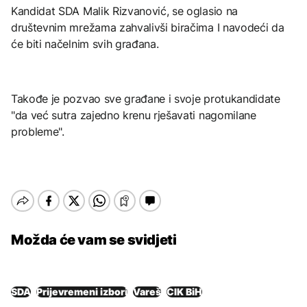
Kandidat SDA Malik Rizvanović, se oglasio na
društevnim mrežama zahvalivši biračima I navodeći da
će biti načelnim svih građana.
Takođe je pozvao sve građane i svoje protukandidate
"da već sutra zajedno krenu rješavati nagomilane
probleme".
Možda će vam se svidjeti
SDA
Prijevremeni izbori
Vareš
CIK BiH