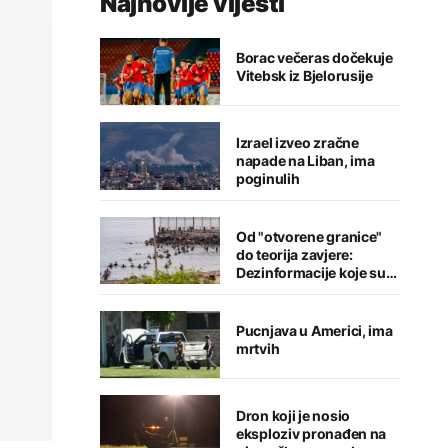
Najnovije vijesti
Borac večeras dočekuje
Vitebsk iz Bjelorusije
Izrael izveo zračne
napade na Liban, ima
poginulih
Od "otvorene granice"
do teorija zavjere:
Dezinformacije koje su
pratile krizu u Seuti
Pucnjava u Americi, ima
mrtvih
Dron koji je nosio
eksploziv pronađen na