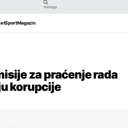
jet
Sport
Magazin
isije za praćenje rada
ju korupcije