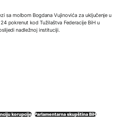
ezi sa molbom Bogdana Vujinovića za uključenje u
24 pokrenut kod Tužilaštva Federacije BiH u
lijedi nadležnoj instituciji.
nciju korupcije
Parlamentarna skupština BiH