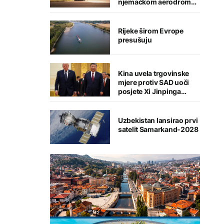
njemačkom aerodromu,
sumnja se na Rusiju
Rijeke širom Evrope
presušuju
Kina uvela trgovinske
mjere protiv SAD uoči
posjete Xi Jinpinga
Washingtonu
Uzbekistan lansirao prvi
satelit Samarkand-2028