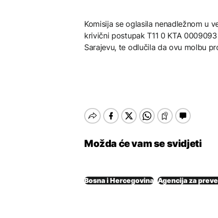
Komisija se oglasila nenadležnom u v
krivični postupak T11 0 KTA 0009093 
Sarajevu, te odlučila da ovu molbu pros
Možda će vam se svidjeti
Bosna i Hercegovina
Agencija za preve