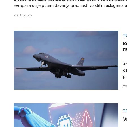
Evropske unije putem davanja prednosti vlastitim uslugama u 
23.07.2026
T
K
r
Am
ci
poz
ka
23
pr
T
V