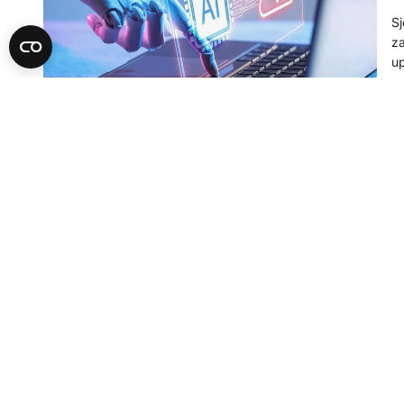
Sj
za
up
21
T
I
p
Me
sl
ko
ko
09