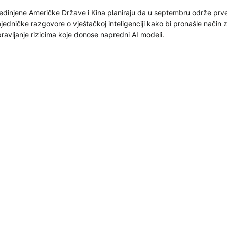
edinjene Američke Države i Kina planiraju da u septembru održe prve
jedničke razgovore o vještačkoj inteligenciji kako bi pronašle način 
ravljanje rizicima koje donose napredni AI modeli.
.07.2026
EHNOLOGIJA
mate javni Instagram? AI može koristiti vaše fotografije be
osebne saglasnosti
ta je predstavila Muse Image, novi model umjetne inteligencije za g
ika, koji je integrisan u Instagram. Jedna od najznačajnijih novina odn
risnike s javnim profilima, čije se fotografije, prema zadanim posta
ristiti za kreiranje AI sadržaja.
.07.2026