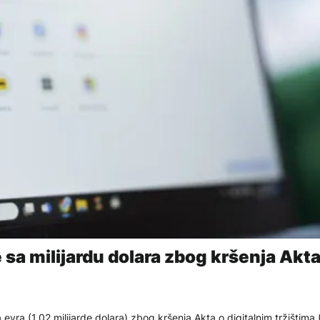
sa milijardu dolara zbog kršenja Akta
 evra (1,02 milijarde dolara) zbog kršenja Akta o digitalnim tržištima