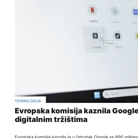
TEHNOLOGIJA
Evropska komisija kaznila Google 
digitalnim tržištima
Evropska komisija kaznila je u četvrtak Google sa 890 miliona