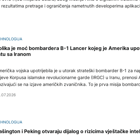
rezultatima pretrage i ograničenja nametnutih developerima aplikaci
EHNOLOGIJA
olika je moć bombardera B-1 Lancer kojeg je Amerika upotr
atu sa Iranom
erička vojska upotrijebila je u utorak strateški bombarder B-1 za n
ljeve Korpusa islamske revolucionarne garde (IRGC) u Iranu, prenosi 
ivajući se na izjave američkih zvaničnika. To je prva misija bombardera B-1 od
da su pre 12 dana obnovljeni sukobi između SAD i Irana i predstavlj
.07.2026
oširenje američke vojne kampanje, navodi američki portal.
EHNOLOGIJA
ašington i Peking otvaraju dijalog o rizicima vještačke inte