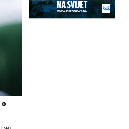
 o
 (DMA)