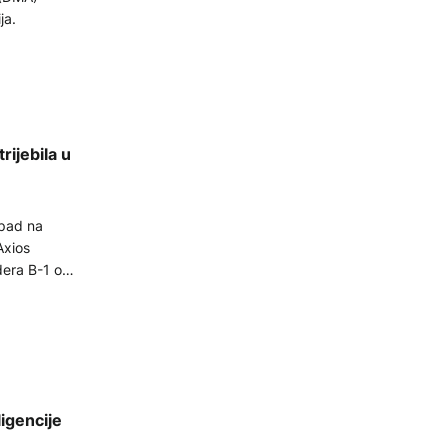
ja.
ijebila u
apad na
Axios
a značajno
ligencije