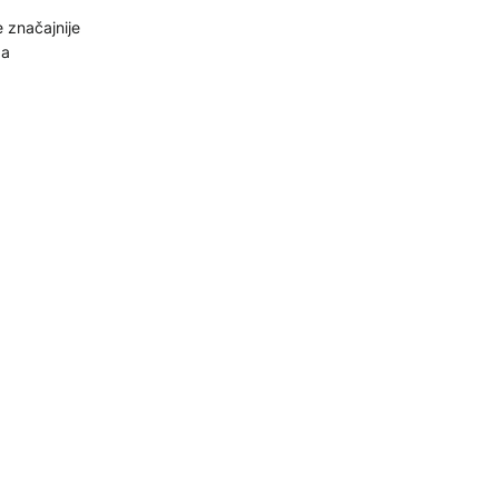
 značajnije
za
z
eneriranje
osi se na
vkama, mogu