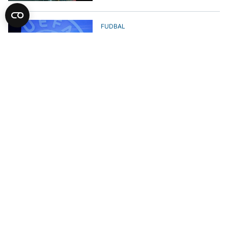
FUDBAL
UEFA: Zaštitili smo fudbal,
rukovodstvo FIFA-e i Infantino
izgubili naše povjerenje
OSTALI SPORTOVI
UFC spektakl u Beogradu, prenos
na Areni Sport
FUDBAL
FIFA odustala od prodaje
Svjetskog prvenstva
FUDBAL