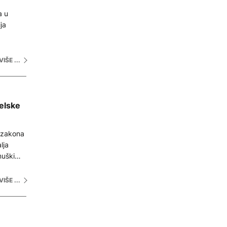
a u
ja
VIŠE ...
aelske
 zakona
lja
muški
VIŠE ...