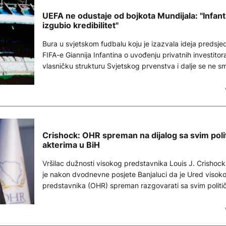
UEFA ne odustaje od bojkota Mundijala: "Infant
izgubio kredibilitet"
Bura u svjetskom fudbalu koju je izazvala ideja predsje
FIFA-e Giannija Infantina o uvođenju privatnih investitor
vlasničku strukturu Svjetskog prvenstva i dalje se ne sm
Crishock: OHR spreman na dijalog sa svim poli
akterima u BiH
Vršilac dužnosti visokog predstavnika Louis J. Crishock
je nakon dvodnevne posjete Banjaluci da je Ured visok
predstavnika (OHR) spreman razgovarati sa svim politi
akterima u Bosni i Hercegovini, naglasivši da su puna 
Dejtonskog mirovnog sporazuma, poštivanje vladavine 
podrška institucijama ključni za očuvanje mira, stabilnost