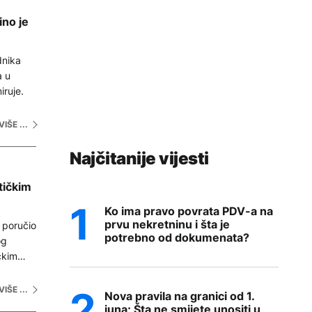
ino je
dnika
a u
iruje.
VIŠE ...
Najčitanije vijesti
tičkim
Ko ima pravo povrata PDV-a na
prvu nekretninu i šta je
 poručio
potrebno od dokumenata?
og
čkim
provedba
prava i
VIŠE ...
Nova pravila na granici od 1.
i i
juna; Šta ne smijete unositi u