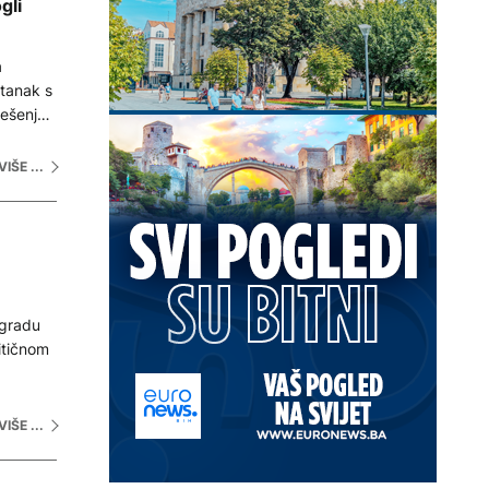
gli
a
stanak s
ješenje
VIŠE ...
 gradu
itičnom
VIŠE ...