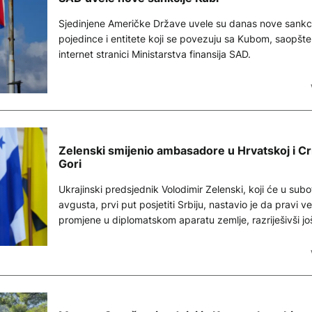
Sjedinjene Američke Države uvele su danas nove sankci
pojedince i entitete koji se povezuju sa Kubom, saopšte
internet stranici Ministarstva finansija SAD.
Zelenski smijenio ambasadore u Hrvatskoj i Cr
Gori
Ukrajinski predsjednik Volodimir Zelenski, koji će u subo
avgusta, prvi put posjetiti Srbiju, nastavio je da pravi ve
promjene u diplomatskom aparatu zemlje, razriješivši još
ambasadora, među kojima su i predstavnici Ukrajine u
Hrvatskoj, Albaniji, Crnoj Gori i Pakistanu.