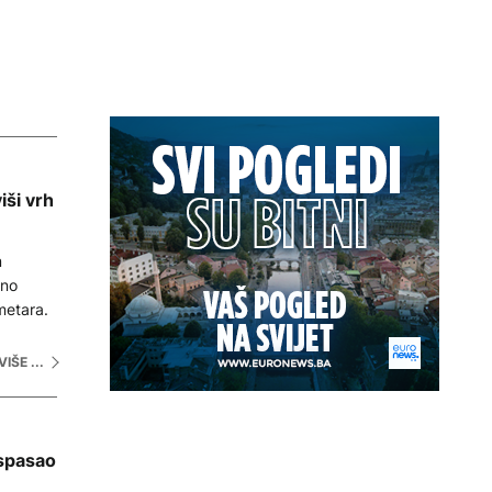
iši vrh
m
šno
 metara.
VIŠE ...
 spasao