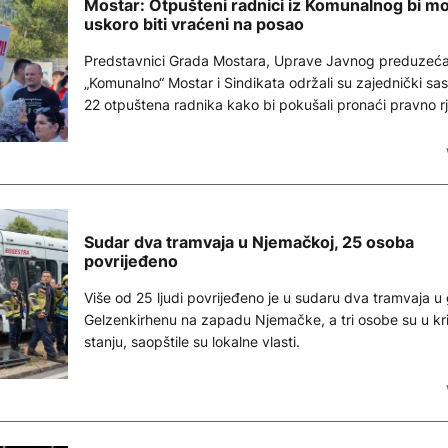
Mostar: Otpušteni radnici iz Komunalnog bi mo
uskoro biti vraćeni na posao
Predstavnici Grada Mostara, Uprave Javnog preduzeć
„Komunalno“ Mostar i Sindikata održali su zajednički sa
22 otpuštena radnika kako bi pokušali pronaći pravno r
za njihov povratak na posao.
Sudar dva tramvaja u Njemačkoj, 25 osoba
povrijeđeno
Više od 25 ljudi povrijeđeno je u sudaru dva tramvaja u
Gelzenkirhenu na zapadu Njemačke, a tri osobe su u kr
stanju, saopštile su lokalne vlasti.