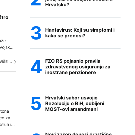
Hrvatsku?
štro
Hantavirus: Koji su simptomi i
p
kako se prenosi?
aže
vojska
ubrzava,
FZO RS pojasnio pravila
za izdaju
VIŠE ...
zdravstvenog osiguranja za
inostrane penzionere
Hrvatski sabor usvojio
Rezoluciju o BiH, odbijeni
MOST-ovi amandmani
ntona
ice za
sluh i
Novi zakon donosi drastične