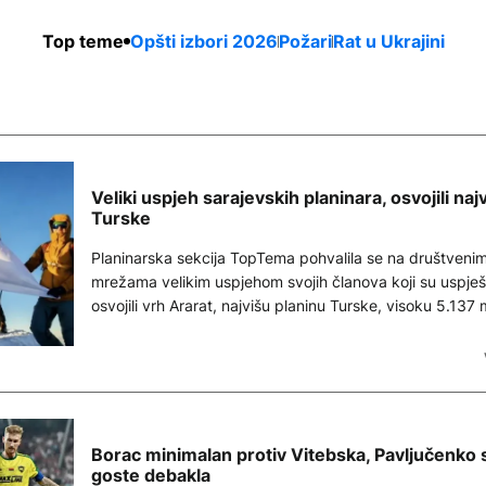
Top teme
Opšti izbori 2026
Požari
Rat u Ukrajini
Veliki uspjeh sarajevskih planinara, osvojili najv
Turske
Planinarska sekcija TopTema pohvalila se na društveni
mrežama velikim uspjehom svojih članova koji su uspje
osvojili vrh Ararat, najvišu planinu Turske, visoku 5.137
Borac minimalan protiv Vitebska, Pavljučenko
goste debakla