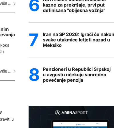
VIŠE ...
kazne za prekršaje, prvi put
definisana "obijesna vožnja"
snim
Iran na SP 2026: Igrači će nakon
jevanja
svake utakmice letjeti nazad u
Meksiko
skoka
 i
Penzioneri u Republici Srpskoj
VIŠE ...
u avgustu očekuju vanredno
povećanje penzija
8.
raviti u