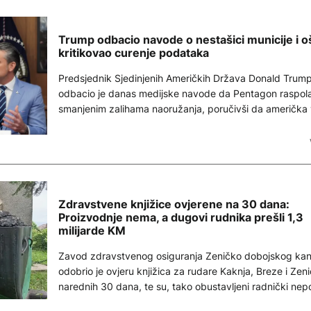
budućnosti zemlje.
Trump odbacio navode o nestašici municije i o
kritikovao curenje podataka
Predsjednik Sjedinjenih Američkih Država Donald Trum
odbacio je danas medijske navode da Pentagon raspol
smanjenim zalihama naoružanja, poručivši da američka 
ima velike rezerve oružja i da se proizvodnja dodatno 
dok je osobe koje odaju povjerljive informacije optužio 
i najavio njihovo krivično gonjenje
Zdravstvene knjižice ovjerene na 30 dana:
Proizvodnje nema, a dugovi rudnika prešli 1,3
milijarde KM
Zavod zdravstvenog osiguranja Zeničko dobojskog ka
odobrio je ovjeru knjižica za rudare Kaknja, Breze i Zen
narednih 30 dana, te su, tako obustavljeni radnički nepo
najavljeni protest.