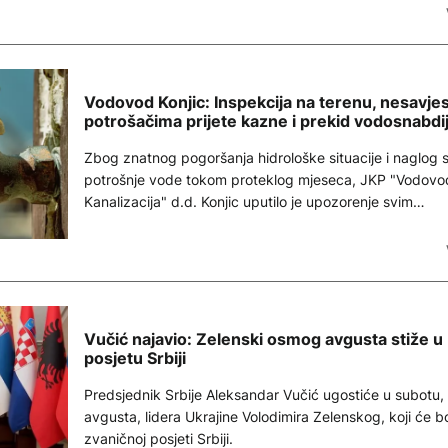
Vodovod Konjic: Inspekcija na terenu, nesavje
potrošačima prijete kazne i prekid vodosnabdi
Zbog znatnog pogoršanja hidrološke situacije i naglog 
potrošnje vode tokom proteklog mjeseca, JKP "Vodovod
Kanalizacija" d.d. Konjic uputilo je upozorenje svim
potrošačima.
Vučić najavio: Zelenski osmog avgusta stiže u
posjetu Srbiji
Predsjednik Srbije Aleksandar Vučić ugostiće u subotu, 
avgusta, lidera Ukrajine Volodimira Zelenskog, koji će bo
zvaničnoj posjeti Srbiji.