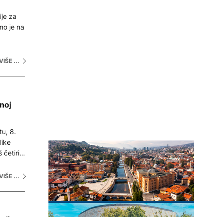
je za
no je na
VIŠE ...
noj
tu, 8.
like
 četiri
VIŠE ...