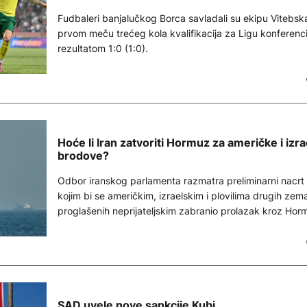
Fudbaleri banjalučkog Borca savladali su ekipu Vitebsk
prvom meču trećeg kola kvalifikacija za Ligu konferenci
rezultatom 1:0 (1:0).
Hoće li Iran zatvoriti Hormuz za američke i izr
brodove?
Odbor iranskog parlamenta razmatra preliminarni nacrt
kojim bi se američkim, izraelskim i plovilima drugih zema
proglašenih neprijateljskim zabranio prolazak kroz Hor
moreuz, javila je iranska agencija Fars pozivajući se na
neimenovanog poslanika.
SAD uvele nove sankcije Kubi