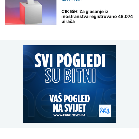
CIK BiH: Za glasanje iz
inostranstva registrovano 48.074
birača