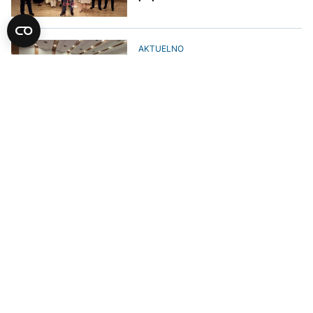
AKTUELNO
Prvi put elektronskim putem: CIK
BiH utvrdio redoslijed političkih
subjekata za opće izbore 2026.
AKTUELNO
U CIK-u žrijebanje za redoslijed
političkih subjekata na Opštim
izborima
POLITIKA
Crnadak tvrdi: Propali hakerski
napadi na izborni sistem
preusmjerili politiku na kupovinu
glasova