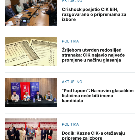
AKTUELNO
Crishock posjetio CIK BiH,
razgovarano o pripremama za
izbore
POLITIKA
Žrijebom utvrđen redoslijed
stranaka: CIK najavio najveće
promjene u načinu glasanja
AKTUELNO
"Pod lupom": Na novim glasačkim
listićima neće biti imena
kandidata
POLITIKA
Dodik: Kazne CIK-a otežavaju
pripreme za izbore