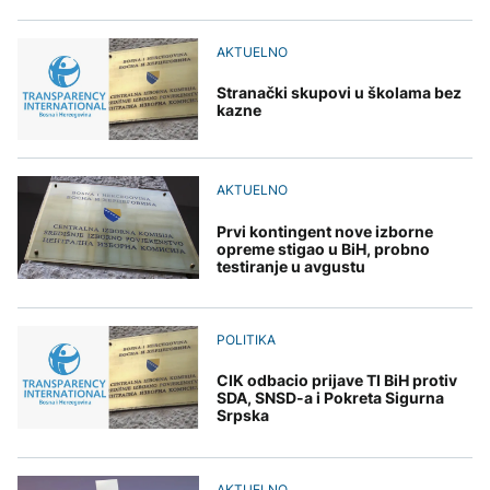
Amerikanci
vremena: Subota donosi
POLITIKA
djece moraju platiti 942
upozoravaju: Putin bi
osvježenje, a onda
miliona dolara
mogao testirati NATO
ponovo velike vrućine
Macut najavio dodatne
AKTUELNO
ograničenim napadom,
AKTUELNO
mjere za ublažavanje
najveći rizik od jeseni
posljedica toplotnog
Stranački skupovi u školama bez
Sladić najavio promjenu
talasa
KULTURA
kazne
vremena: Subota donosi
AKTUELNO
osvježenje, a onda
Rat i pijesak prijete
ponovo velike vrućine
drevnim piramidama
Erupcija Etne poremetila
Meroe u Sudanu
AKTUELNO
aviosaobraćaj:
Aerodrom u Kataniji
obustavio dolaske letova
Prvi kontingent nove izborne
opreme stigao u BiH, probno
testiranje u avgustu
ZANIMLJIVOSTI
Rihanna radi na novom
albumu
POLITIKA
CIK odbacio prijave TI BiH protiv
SDA, SNSD-a i Pokreta Sigurna
Srpska
AKTUELNO