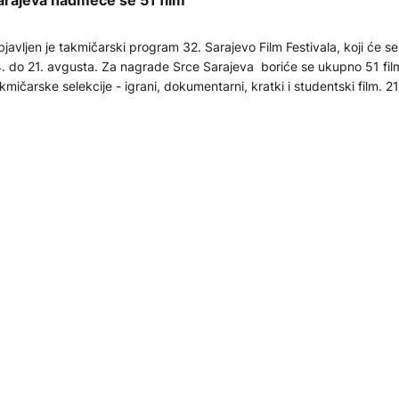
arajeva nadmeće se 51 film
javljen je takmičarski program 32. Sarajevo Film Festivala, koji će se
. do 21. avgusta. Za nagrade Srce Sarajeva boriće se ukupno 51 film,
kmičarske selekcije - igrani, dokumentarni, kratki i studentski film. 2
aće svjetsku premijeru, šest međunarodnu, jedan evropsku, dok će 2
.07.2026
bilježiti regionalnu premijeru. Program je odabran među ukupno 1.21
ijavljenih filmova.
ULTURA
ilmska baština BiH na Travničkom korzu: Izloženo 50 kultn
omaćih filmova
noteka Bosne i Hercegovine u suradnji s Centrom za kulturu Općine
avnik postavila je "Izložbu plakata bh. filmova" na Travničkom korzu
nifestacije 20. Travničke večeri.
.07.2026