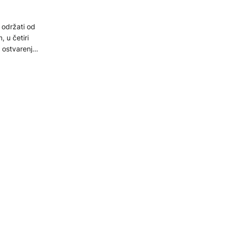
 održati od
 u četiri
1 ostvarenje
3 filma
5
ih plakata
 u okviru