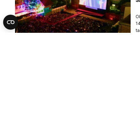
S
Ob
14
ta
im
23
za
pr
K
F
d
Ki
Tr
ma
23