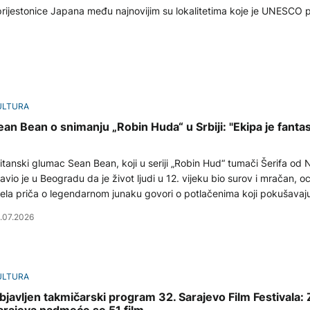
prijestonice Japana među najnovijim su lokalitetima koje je UNESCO
ULTURA
ean Bean o snimanju „Robin Huda“ u Srbiji: "Ekipa je fantas
itanski glumac Sean Bean, koji u seriji „Robin Hud“ tumači Šerifa od
javio je u Beogradu da je život ljudi u 12. vijeku bio surov i mračan, oc
jela priča o legendarnom junaku govori o potlačenima koji pokušavaj
lji život.
.07.2026
ULTURA
bjavljen takmičarski program 32. Sarajevo Film Festivala: 