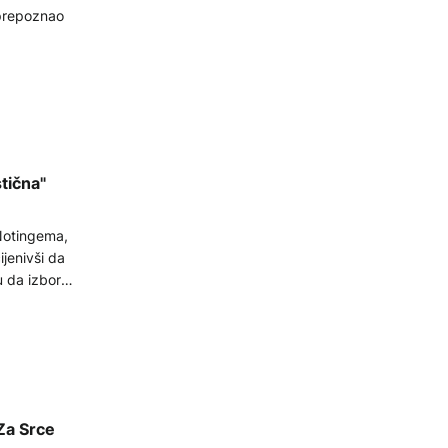
 prepoznao
tična"
 Notingema,
ijenivši da
u da izbore
Za Srce