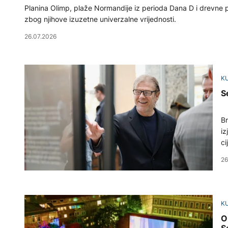
Planina Olimp, plaže Normandije iz perioda Dana D i drevne 
zbog njihove izuzetne univerzalne vrijednosti.
26.07.2026
K
S
Br
iz
ci
bo
26
K
O