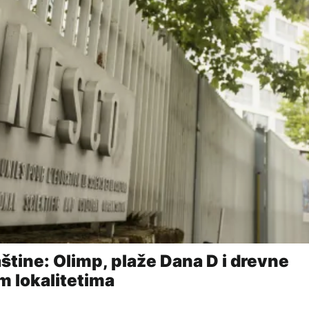
štine: Olimp, plaže Dana D i drevne
m lokalitetima