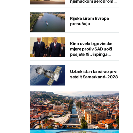
njemačkom aerodromu,
sumnja se na Rusiju
Rijeke širom Evrope
presušuju
Kina uvela trgovinske
mjere protiv SAD uoči
posjete Xi Jinpinga
Washingtonu
Uzbekistan lansirao prvi
satelit Samarkand-2028