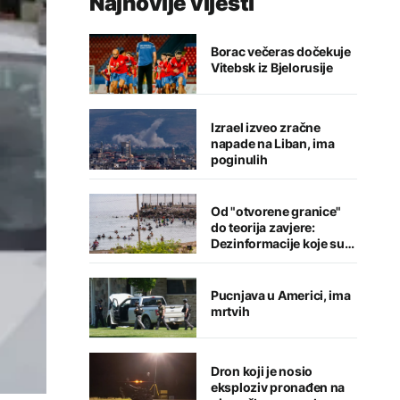
Najnovije vijesti
Borac večeras dočekuje
Vitebsk iz Bjelorusije
Izrael izveo zračne
napade na Liban, ima
poginulih
Od "otvorene granice"
do teorija zavjere:
Dezinformacije koje su
pratile krizu u Seuti
Pucnjava u Americi, ima
mrtvih
Dron koji je nosio
eksploziv pronađen na