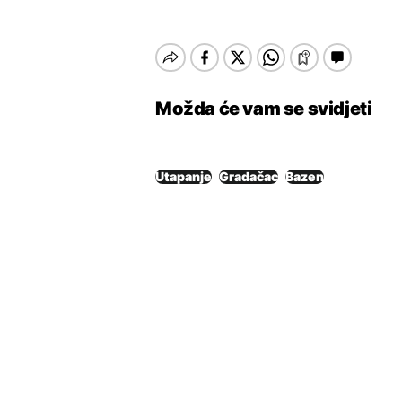
Možda će vam se svidjeti
Utapanje
Gradačac
Bazen