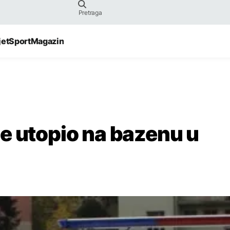
jet
Sport
Magazin
e utopio na bazenu u