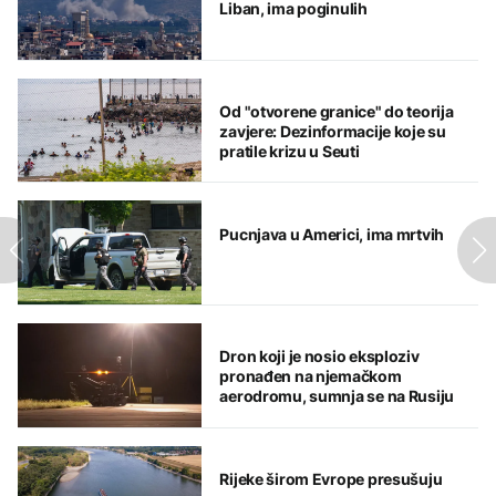
Liban, ima poginulih
Od "otvorene granice" do teorija
zavjere: Dezinformacije koje su
pratile krizu u Seuti
Pucnjava u Americi, ima mrtvih
Dron koji je nosio eksploziv
pronađen na njemačkom
aerodromu, sumnja se na Rusiju
Rijeke širom Evrope presušuju