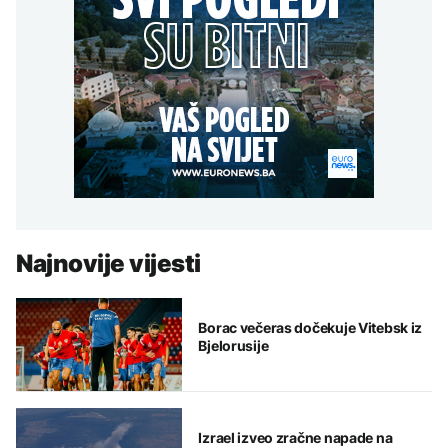
Najnovije vijesti
Borac večeras dočekuje Vitebsk iz
Bjelorusije
Izrael izveo zračne napade na