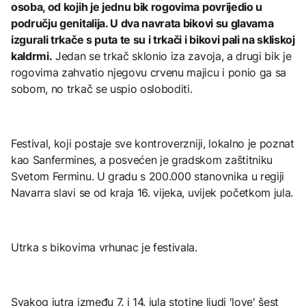
osoba, od kojih je jednu bik rogovima povrijedio u
području genitalija. U dva navrata bikovi su glavama
izgurali trkače s puta te su i trkači i bikovi pali na skliskoj
kaldrmi.
Jedan se trkač sklonio iza zavoja, a drugi bik je
rogovima zahvatio njegovu crvenu majicu i ponio ga sa
sobom, no trkač se uspio osloboditi.
Festival, koji postaje sve kontroverzniji, lokalno je poznat
kao Sanfermines, a posvećen je gradskom zaštitniku
Svetom Ferminu. U gradu s 200.000 stanovnika u regiji
Navarra slavi se od kraja 16. vijeka, uvijek početkom jula.
Utrka s bikovima vrhunac je festivala.
Svakog jutra između 7. i 14. jula stotine ljudi 'love' šest