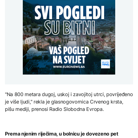
uputstva za skreniranje
Hirošima obilježava
zatvorena obilaznica
AKTUELNO
spektakl “Brechtovi
godišnjicu atomskog
duhovi”
bombardovanja: Poziv
Plan da se u Crnoj Gori
na ukidanje nuklearnog
AKTUELNO
prave centri za prihvat
oružja
migranata? Spajić:
TEHNOLOGIJA
Požar se širi Bijeljinom,
Nismo vodili pregovore
zatvorena obilaznica
Dio rakete SpaceX
FOKUS
velikom brzinom pada
na Mjesec
Žedni za novcem: Koje bi
nove poreze EU mogla
uvesti od 2028. godine?
TEHNOLOGIJA
Britanska kraljevska
kovnica iz elektronskog
"Na 800 metara dugoj, uskoj i zavojitoj utrci, povrijeđeno
otpada izdvaja zlato
je više ljudi," rekla je glasnogovornica Crvenog krsta,
pišu mediji, prenosi Radio Slobodna Evropa.
Prema njenim riječima, u bolnicu je dovezeno pet