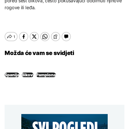
pored šest bikova, često pokušavajući dodirnuti njihove
rogove ili leđa.
Možda će vam se svidjeti
Španija
Bikovi
Pamplona