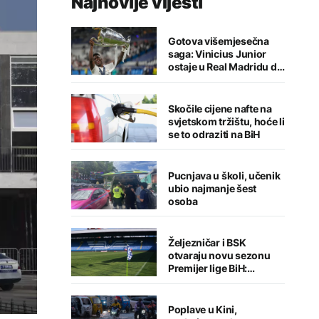
Najnovije vijesti
Gotova višemjesečna
saga: Vinicius Junior
ostaje u Real Madridu do
2032. godine
Skočile cijene nafte na
svjetskom tržištu, hoće li
se to odraziti na BiH
Pucnjava u školi, učenik
ubio najmanje šest
osoba
Željezničar i BSK
otvaraju novu sezonu
Premijer lige BiH:
Sarajlije u problemima,
Banjalučani pišu istoriju
Poplave u Kini,