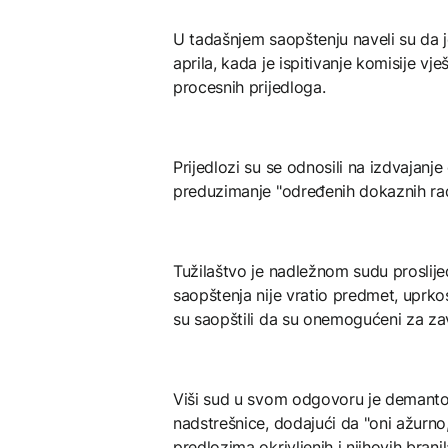
U tadašnjem saopštenju naveli su da 
aprila, kada je ispitivanje komisije vj
procesnih prijedloga.
Prijedlozi su se odnosili na izdvajanj
preduzimanje "određenih dokaznih rad
Tužilaštvo je nadležnom sudu proslije
saopštenja nije vratio predmet, uprko
su saopštili da su onemogućeni za za
Viši sud u svom odgovoru je demantov
nadstrešnice, dodajući da "oni ažurno
predlozima okrivljenih i njihovih branil