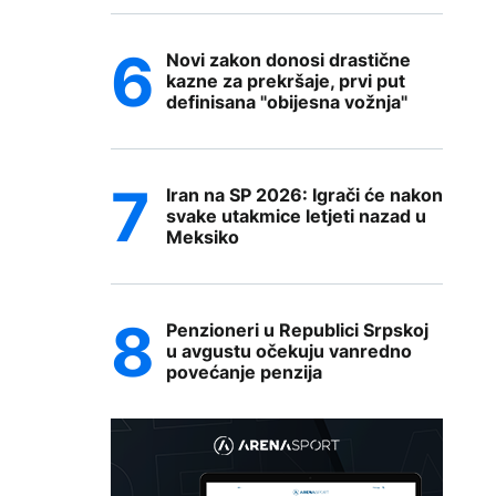
Novi zakon donosi drastične
kazne za prekršaje, prvi put
definisana "obijesna vožnja"
Iran na SP 2026: Igrači će nakon
svake utakmice letjeti nazad u
Meksiko
Penzioneri u Republici Srpskoj
u avgustu očekuju vanredno
povećanje penzija