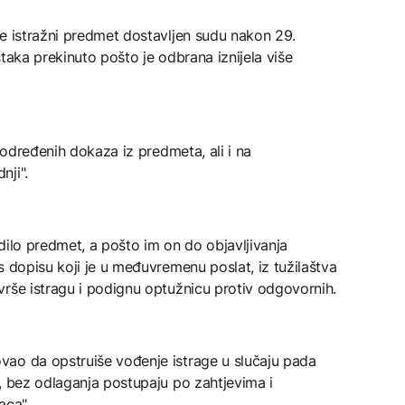
je istražni predmet dostavljen sudu nakon 29.
eštaka prekinuto pošto je odbrana iznijela više
e određenih dokaza iz predmeta, ali i na
nji".
dilo predmet, a pošto im on do objavljivanja
s dopisu koji je u međuvremenu poslat, iz tužilaštva
vrše istragu i podignu optužnicu protiv odgovornih.
ao da opstruiše vođenje istrage u slučaju pada
, bez odlaganja postupaju po zahtjevima i
aca".