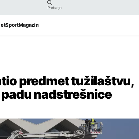
jet
Sport
Magazin
atio predmet tužilaštvu,
o padu nadstrešnice