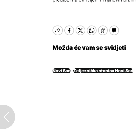
Možda će vam se svidjeti
Novi Sad
Željeznička stanica Novi Sad