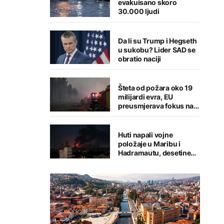
evakuisano skoro
30.000 ljudi
Da li su Trump i Hegseth
u sukobu? Lider SAD se
obratio naciji
Šteta od požara oko 19
milijardi evra, EU
preusmjerava fokus na
prevenciju
Huti napali vojne
položaje u Maribu i
Hadramautu, desetine
stradalih