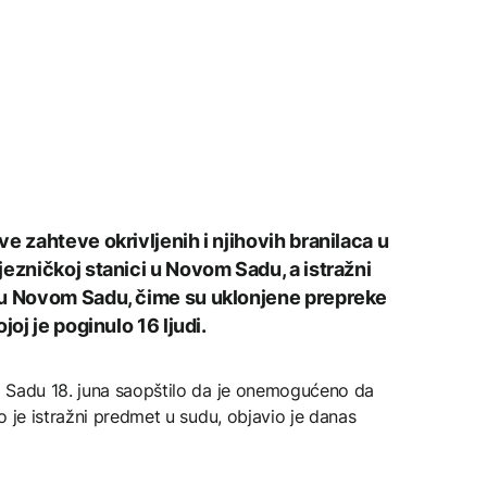
e zahteve okrivljenih i njihovih branilaca u
ezničkoj stanici u Novom Sadu, a istražni
 u Novom Sadu, čime su uklonjene prepreke
joj je poginulo 16 ljudi.
m Sadu 18. juna saopštilo da je onemogućeno da
o je istražni predmet u sudu, objavio je danas