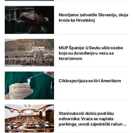
Nevrijeme zahvatilo Sloveniju, oluja
kreće ka Hrvatskoj
MUP Španije: U Seutu ušle osobe
koje su dovođenje u vezu sa
terorizmom
Ciklosporijaza se širi Amerikom
Stanivuković dobio podršku
odbornika: Vraća se naplata
parkinga, uvodi zajednički račun za
komunalije i kredit od 18 miliona