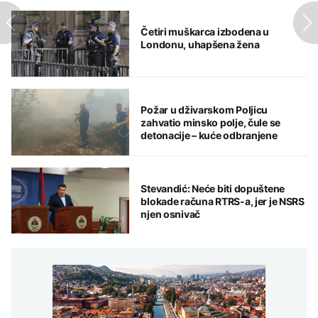
KM
Četiri muškarca izbodena u
Londonu, uhapšena žena
Požar u dživarskom Poljicu
zahvatio minsko polje, čule se
detonacije – kuće odbranjene
Stevandić: Neće biti dopuštene
blokade računa RTRS-a, jer je NSRS
njen osnivač