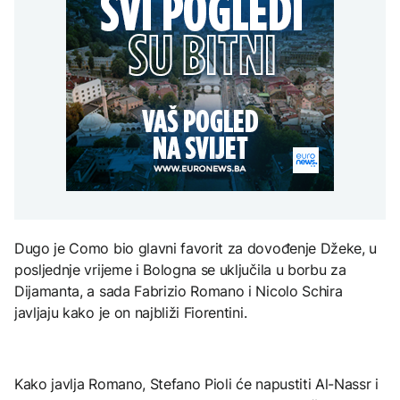
Trump tvrdi: Pregovori
zaposlenih
AKTUELNO
na Mjesec
sa Teheranom idu dobro,
AKTUELNO
Hormuz se uskoro
Dunav se povukao i
otvara
Pretis i Sindikat zajedno
otkrio vijekovima
rade na unapređenju
skrivene tajne: Od
zaštite na radu i uslova
mamuta do ratnih
TEHNOLOGIJA
zaposlenih
brodova
FOKUS
Britanska kraljevska
kovnica iz elektronskog
Šumski požari u Španiji
otpada izdvaja zlato
zahvatili pet puta veću
površinu nego prošle
godine
ZDRAVLJE
Dugo je Como bio glavni favorit za dovođenje Džeke, u
Ruska vakcina protiv
posljednje vrijeme i Bologna se uključila u borbu za
melanoma: Prvi pacijent
uskoro završava terapiju
Dijamanta, a sada Fabrizio Romano i Nicolo Schira
javljaju kako je on najbliži Fiorentini.
Kako javlja Romano, Stefano Pioli će napustiti Al-Nassr i