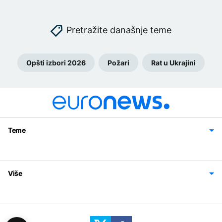
Pretražite današnje teme
Opšti izbori 2026
Požari
Rat u Ukrajini
Teme
Bosna i Hercegovina
Region
Svijet
Sport
Magazin
Više
Impressum
Kontakt
Politika privatnosti
Uslovi korišćenja