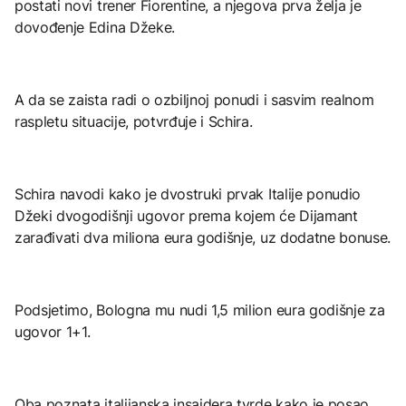
postati novi trener Fiorentine, a njegova prva želja je
dovođenje Edina Džeke.
A da se zaista radi o ozbiljnoj ponudi i sasvim realnom
raspletu situacije, potvrđuje i Schira.
Schira navodi kako je dvostruki prvak Italije ponudio
Džeki dvogodišnji ugovor prema kojem će Dijamant
zarađivati dva miliona eura godišnje, uz dodatne bonuse.
Podsjetimo, Bologna mu nudi 1,5 milion eura godišnje za
ugovor 1+1.
Oba poznata italijanska insajdera tvrde kako je posao