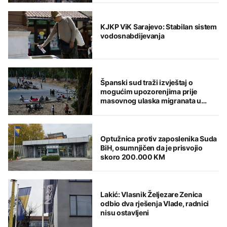
KJKP ViK Sarajevo: Stabilan sistem
vodosnabdijevanja
Španski sud traži izvještaj o
mogućim upozorenjima prije
masovnog ulaska migranata u
Seutu
Optužnica protiv zaposlenika Suda
BiH, osumnjičen da je prisvojio
skoro 200.000 KM
Lakić: Vlasnik Željezare Zenica
odbio dva rješenja Vlade, radnici
nisu ostavljeni