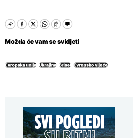
Možda će vam se svidjeti
Evropska unija
Ukrajina
Brisel
Evropsko vijeće