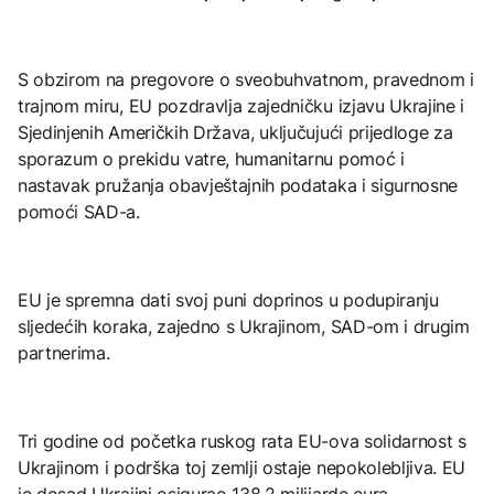
S obzirom na pregovore o sveobuhvatnom, pravednom i
trajnom miru, EU pozdravlja zajedničku izjavu Ukrajine i
Sjedinjenih Američkih Država, uključujući prijedloge za
sporazum o prekidu vatre, humanitarnu pomoć i
nastavak pružanja obavještajnih podataka i sigurnosne
pomoći SAD-a.
EU je spremna dati svoj puni doprinos u podupiranju
sljedećih koraka, zajedno s Ukrajinom, SAD-om i drugim
partnerima.
Tri godine od početka ruskog rata EU-ova solidarnost s
Ukrajinom i podrška toj zemlji ostaje nepokolebljiva. EU
je dosad Ukrajini osigurao 138,2 milijarde eura,