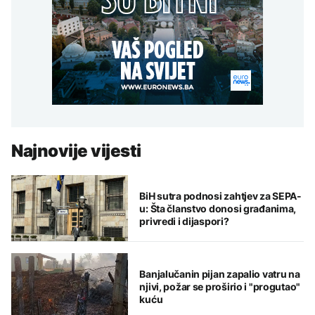
Najnovije vijesti
BiH sutra podnosi zahtjev za SEPA-
u: Šta članstvo donosi građanima,
privredi i dijaspori?
Banjalučanin pijan zapalio vatru na
njivi, požar se proširio i "progutao"
kuću