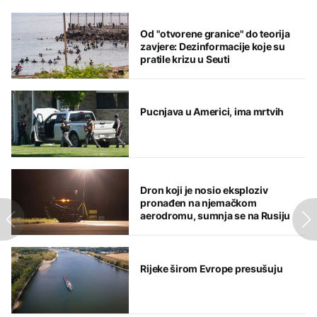
Od "otvorene granice" do teorija
zavjere: Dezinformacije koje su
pratile krizu u Seuti
Pucnjava u Americi, ima mrtvih
Dron koji je nosio eksploziv
pronađen na njemačkom
aerodromu, sumnja se na Rusiju
Rijeke širom Evrope presušuju