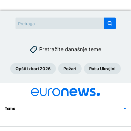
Pretražite današnje teme
Opšti izbori 2026
Požari
Rat u Ukrajini
Teme
Bosna i Hercegovina
Region
Svijet
Sport