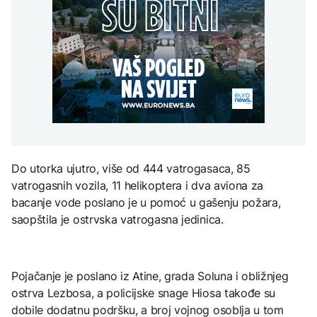
uputstva za skreniranje
Žedni za novcem: Koje bi
zatvorena obilaznica
AKTUELNO
na Mjesec
nove poreze EU mogla
uvesti od 2028. godine?
Plan da se u Crnoj Gori
AKTUELNO
prave centri za prihvat
migranata? Spajić:
Požar se širi Bijeljinom,
Nismo vodili pregovore
TEHNOLOGIJA
zatvorena obilaznica
AKTUELNO
Britanska kraljevska
kovnica iz elektronskog
Izrael izveo zračne
otpada izdvaja zlato
napade na Liban, ima
poginulih
Do utorka ujutro, više od 444 vatrogasaca, 85
ZDRAVLJE
vatrogasnih vozila, 11 helikoptera i dva aviona za
bacanje vode poslano je u pomoć u gašenju požara,
Ruska vakcina protiv
melanoma: Prvi pacijent
saopštila je ostrvska vatrogasna jedinica.
uskoro završava terapiju
Pojačanje je poslano iz Atine, grada Soluna i obližnjeg
ostrva Lezbosa, a policijske snage Hiosa takođe su
dobile dodatnu podršku, a broj vojnog osoblja u tom