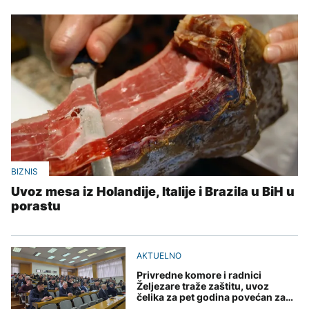
BIZNIS
Uvoz mesa iz Holandije, Italije i Brazila u BiH u
porastu
AKTUELNO
Privredne komore i radnici
Željezare traže zaštitu, uvoz
čelika za pet godina povećan za
218 odsto