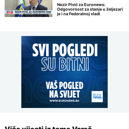
Nezir Pivić za Euronews:
Odgovornost za stanje u željezari
je i na Federalnoj vladi