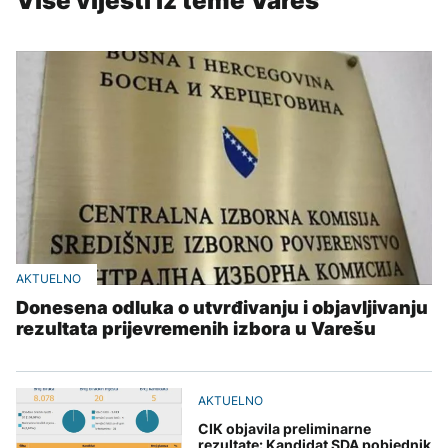
Više vijesti iz teme Vareš
AKTUELNO
Donesena odluka o utvrđivanju i objavljivanju
rezultata prijevremenih izbora u Varešu
AKTUELNO
CIK objavila preliminarne
rezultate: Kandidat SDA pobjednik