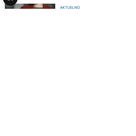
AKTUELNO
Na izbore u Varešu do 15 časova
izašlo skoro 35% birača:
"Glasanje protiče uredno"
POLITIKA
Prijevremeni izbori za načelnika
Vareša, pet kandidata u borbi za
vlast
AKTUELNO
Skočibušić o trovanju u Varešu:
"Situacija se ne smije
rasplamsati"
POLITIKA
Prijevremeni izbori za načelnika