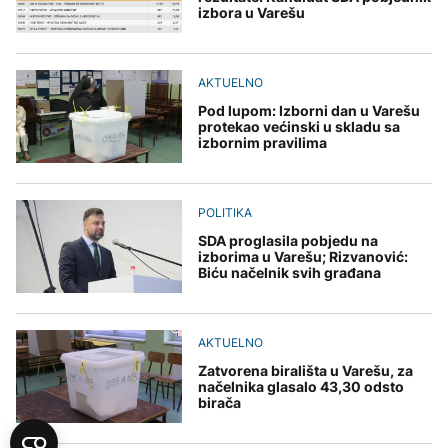
izbora u Varešu
AKTUELNO
Pod lupom: Izborni dan u Varešu
protekao većinski u skladu sa
izbornim pravilima
POLITIKA
SDA proglasila pobjedu na
izborima u Varešu; Rizvanović:
Biću načelnik svih građana
AKTUELNO
Zatvorena birališta u Varešu, za
načelnika glasalo 43,30 odsto
birača