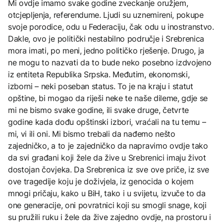
Mi ovdje imamo svake godine zveckanje oružjem,
otcjepljenja, referendume. Ljudi su uznemireni, pokupe
svoje porodice, odu u Federaciju, čak odu u inostranstvo.
Dakle, ovo je politički nestabilno područje i Srebrenica
mora imati, po meni, jedno političko rješenje. Drugo, ja
ne mogu to nazvati da to bude neko posebno izdvojeno
iz entiteta Republika Srpska. Međutim, ekonomski,
izborni – neki poseban status. To je na kraju i statut
opštine, bi mogao da riješi neke te naše dileme, gdje se
mi ne bismo svake godine, ili svake druge, četvrte
godine kada dođu opštinski izbori, vraćali na tu temu –
mi, vi ili oni. Mi bismo trebali da nađemo nešto
zajedničko, a to je zajedničko da napravimo ovdje tako
da svi građani koji žele da žive u Srebrenici imaju život
dostojan čovjeka. Da Srebrenica iz sve ove priče, iz sve
ove tragedije koju je doživjela, iz genocida o kojem
mnogi pričaju, kako u BiH, tako i u svijetu, izvuče to da
one generacije, oni povratnici koji su smogli snage, koji
su pružili ruku i žele da žive zajedno ovdje, na prostoru i