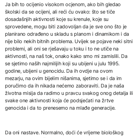
Ja bih to ocijenio visokom ocjenom, ako bih gledao
školski da se ocijeni, ali reći ću ovako: što se tiče
dosadašnjih aktivnosti koje su krenule, koje su
sprovedene, mogu biti zadovoljan da je sve ono što je
planirano odrađeno u skladu s planom i dinamikom i da
nije bilo nekih bitnih problema. Uvijek se pojave neki sitni
problemi, ali oni se rješavaju u toku i to ne utiče na
aktivnosti, na naš tok, onako kako smo mi zamislili. Da
se sjetimo naših najmilijih koji su ubijeni u julu 1995.
godine, ubijeni u genocidu. Da ih ovdje na ovom
mezarju, na ovim bijelim nišanima, sjetimo se i da im
poručimo da ih nikada nećemo zaboraviti. Da je naša
životna misija da radimo u pravcu svakog onog detalja ili
svake one aktivnosti koja će podsjećati na žrtve
genocida i da to prenesemo na mlađe generacije.
Da oni nastave. Normalno, doći će vrijeme biološkog