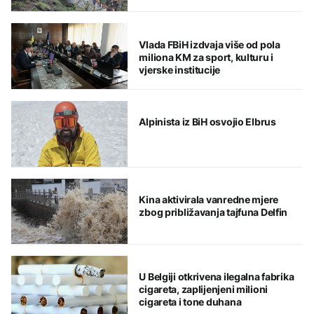
Vlada FBiH izdvaja više od pola
miliona KM za sport, kulturu i
vjerske institucije
Alpinista iz BiH osvojio Elbrus
Kina aktivirala vanredne mjere
zbog približavanja tajfuna Delfin
U Belgiji otkrivena ilegalna fabrika
cigareta, zaplijenjeni milioni
cigareta i tone duhana