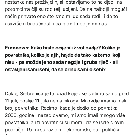
nestanka nas preživjelih, ali ostavljamo to na djeci, na
potomcima čiji su roditelji ubijeni. Da na najbolji mogući
način prihvate ono što smo mi do sada radili i da to
usavrše u budućnosti i da rade to bolje od nas.
Euronews: Kako biste ocijenili život ovdje? Koliko je
povratnika, koliko je njih, hajde da tako kažemo, koji
nisu - pa možda je to sada negdje i gruba riječ - ali
ostavljeni sami sebi, da se brinu sami o sebi?
Dakle, Srebrenica je taj grad kojeg se sjetimo samo pred
11. juli, poslije 11. jula nema nikoga. Mi ovdje imamo mali
broj povratnika. Recimo, kada je došlo do povratka
2000. godine i nazad ovamo, mi smo imali mnogo više
povratnika, ali ti povratnici su morali da se isele s ovih
područja. Razni su razlozi – ekonomski, pa i politički.