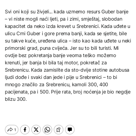
Svi oni koji su živjeli... kada uzmemo resurs Guber banje
– vi niste mogli naći ljeti, pa i zimi, smještaj, slobodan
kapacitet da neko izda krevet u Srebrenici. Kada uđete u
ulicu Crni Guber i gore prema banji, kada se sjetite, bile
su takve kuće, uređena ulica – isto kao kada uđete u neki
primorski grad, puna cvijeća. Jer su to bili turisti. Mi
ovdje bez pokretanja banje veoma teško možemo
krenuti, jer banja bi bila taj motor, pokretač za
Srebrenicu. Kada zamislite da sto-dvije stotine autobusa
ljudi dođe i svaki dan jede i pije u Srebrenici – to bi
mnogo značilo za Srebrenicu, kamoli 300, 400
pacijenata, pa i 500. Prije rata, broj noćenja je bio negdje
blizu 300.