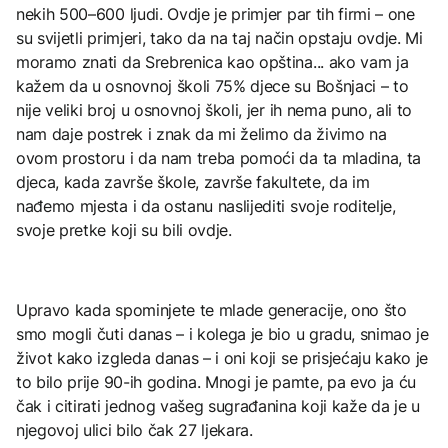
nekih 500–600 ljudi. Ovdje je primjer par tih firmi – one
su svijetli primjeri, tako da na taj način opstaju ovdje. Mi
moramo znati da Srebrenica kao opština... ako vam ja
kažem da u osnovnoj školi 75% djece su Bošnjaci – to
nije veliki broj u osnovnoj školi, jer ih nema puno, ali to
nam daje postrek i znak da mi želimo da živimo na
ovom prostoru i da nam treba pomoći da ta mladina, ta
djeca, kada završe škole, završe fakultete, da im
nađemo mjesta i da ostanu naslijediti svoje roditelje,
svoje pretke koji su bili ovdje.
Upravo kada spominjete te mlade generacije, ono što
smo mogli čuti danas – i kolega je bio u gradu, snimao je
život kako izgleda danas – i oni koji se prisjećaju kako je
to bilo prije 90-ih godina. Mnogi je pamte, pa evo ja ću
čak i citirati jednog vašeg sugrađanina koji kaže da je u
njegovoj ulici bilo čak 27 ljekara.