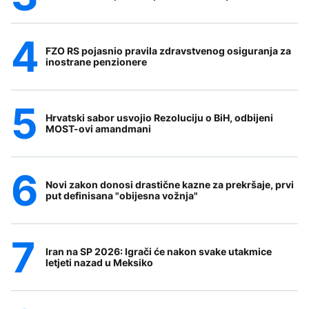
FZO RS pojasnio pravila zdravstvenog osiguranja za
inostrane penzionere
Hrvatski sabor usvojio Rezoluciju o BiH, odbijeni
MOST-ovi amandmani
Novi zakon donosi drastične kazne za prekršaje, prvi
put definisana "obijesna vožnja"
Iran na SP 2026: Igrači će nakon svake utakmice
letjeti nazad u Meksiko