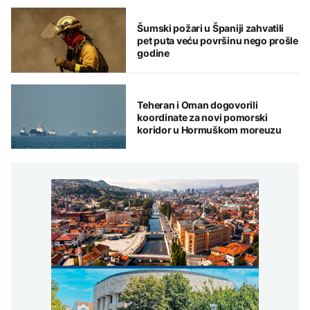
Šumski požari u Španiji zahvatili
pet puta veću površinu nego prošle
godine
Teheran i Oman dogovorili
koordinate za novi pomorski
koridor u Hormuškom moreuzu