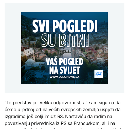
presušuju
Raspotočje, traže
AKTUELNO
na Mjesec
rješenje za probleme
AKTUELNO
Dunav se povukao i
otkrio vijekovima
Osamnaest zeničkih
skrivene tajne: Od
FOKUS
rudara i dalje u jami
mamuta do ratnih
TEHNOLOGIJA
Raspotočje, traže
brodova
rješenje za probleme
Kina uvela trgovinske
Britanska kraljevska
mjere protiv SAD uoči
kovnica iz elektronskog
posjete Xi Jinpinga
otpada izdvaja zlato
Washingtonu
ZDRAVLJE
Ruska vakcina protiv
melanoma: Prvi pacijent
uskoro završava terapiju
"To predstavlja i veliku odgovornost, ali sam sigurna da
ćemo u jednoj od najvećih evropskih zemalja uspjeti da
izgradimo još bolji imidž RS. Nastaviću da radim na
povezivanju privrednika iz RS sa Francuskom, ali i na