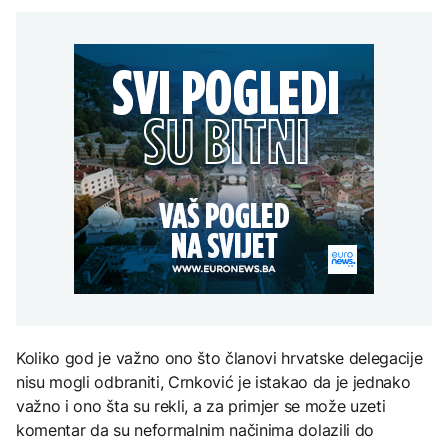
Dolar oslabio drugu
POLITIKA
Sarajevo Film Festival
sedmicu zaredom
Vučić: Poštujemo
AKTUELNO
teritorijalni integritet
Ukrajine i put u EU;
Vlada RS: Ugovorene
Zelenski: Hvala na
ZANIMLJIVOSTI
AKTUELNO
investicije za tri godine
poštovanju i
7,4 milijarde KM
humanitarnoj pomoći
Pripremite se za nebeski
Bugarska: Dron koji je
spektakl: Kiša meteora
pao pripada ukrajinskoj
Perseidi stiže sredinom
vojsci
augusta
TEHNOLOGIJA
Istorijska presuda protiv
Mete, zbog ugrožavanja
djece moraju platiti 942
miliona dolara
Koliko god je važno ono što članovi hrvatske delegacije
nisu mogli odbraniti, Crnković je istakao da je jednako
važno i ono šta su rekli, a za primjer se može uzeti
komentar da su neformalnim načinima dolazili do