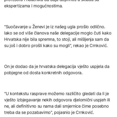
ekspertizama i mogućnostima.
"Suočavanje u Ženevi je iz našeg ugla prošlo odlično.
Iako se od više članova naše delegacije moglo čuti kako
Hrvatska nije bila spremna, to stoji, ali mišljenja sam da
su još i dobro prošli kako su mogli", rekao je Crnković.
On je dodao da je hrvatska delegacija vješto uspjela da
pobjegne od dosta konkretnih odgovora.
"U kontekstu rasprave možemo različito gledati da li je
vješto izbjegavanje nekih odgovora djelomični uspjeh ili
ne, ali definitivno su nama dali smjernice čime posebno
treba da se pozabavimo", pojasnio je Crnković.