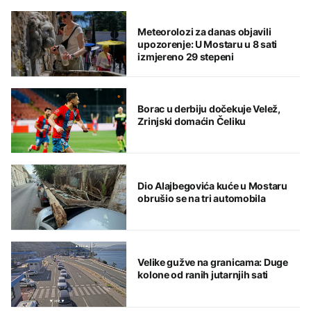
Meteorolozi za danas objavili
upozorenje: U Mostaru u 8 sati
izmjereno 29 stepeni
Borac u derbiju dočekuje Velež,
Zrinjski domaćin Čeliku
Dio Alajbegovića kuće u Mostaru
obrušio se na tri automobila
Velike gužve na granicama: Duge
kolone od ranih jutarnjih sati