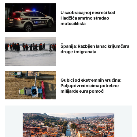
U saobraćajnoj nesreći kod
Hadžića smrtno stradao
motociklista
Španija: Razbijen lanac krijumčara
droge i migranata
Gubici od ekstremnih vrućina:
Poljoprivrednicima potrebne
milijarde eura pomoći