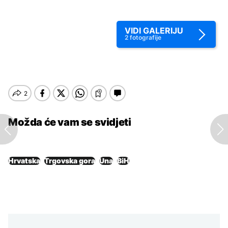
VIDI GALERIJU
2
fotografije
Možda će vam se svidjeti
Hrvatska
Trgovska gora
Una
BiH