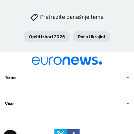
Pretražite današnje teme
Opšti izbori 2026
Rat u Ukrajini
Teme
Bosna i Hercegovina
Region
Svijet
Sport
Magazin
Više
Impressum
Kontakt
Politika privatnosti
Uslovi korišćenja