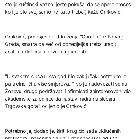
što je suštinski važno, jeste pokušaj da se opere proces
koji je bio sve, samo ne kako treba", kaže Crnković.
Crnković, predsjednik Udruženja "Grin tim" iz Novog
Grada, smatra da već od ponedjeljka treba uraditi
analizu i definisati nove mogućnosti.
"U svakom slučaju, šta god bio zaključak, potrebno je
paralelno ići u više smjerova. Prvo je nadovezati se na
Ženevu, drugo podržavati i afirmisati zainteresovani dio
akademske zajednice da nastavi raditi na slučaju
Trgovska gora", ocijenio je Crnković.
Potrebno je, dodao je, širiti krug do sada uključenih
profesora i naučnika da daju doprinos u skladu sa