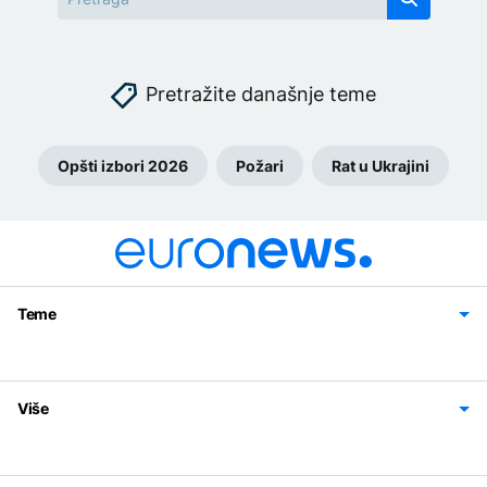
Pretražite današnje teme
Opšti izbori 2026
Požari
Rat u Ukrajini
Teme
Bosna i Hercegovina
Region
Svijet
Sport
Magazin
Više
Impressum
Kontakt
Politika privatnosti
Uslovi korišćenja