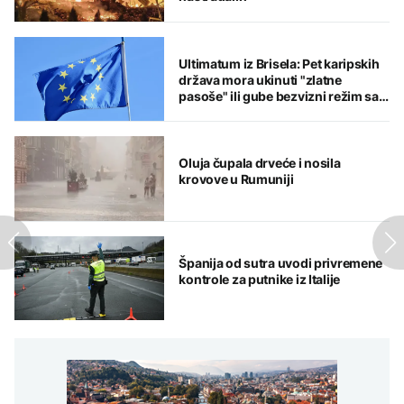
Ultimatum iz Brisela: Pet karipskih
država mora ukinuti "zlatne
pasoše" ili gube bezvizni režim sa
EU
Oluja čupala drveće i nosila
krovove u Rumuniji
Španija od sutra uvodi privremene
kontrole za putnike iz Italije