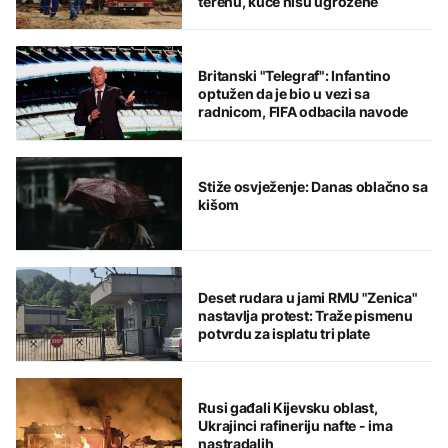
terenu, kuće nisu ugrožene
Britanski "Telegraf": Infantino
optužen da je bio u vezi sa
radnicom, FIFA odbacila navode
Stiže osvježenje: Danas oblačno sa
kišom
Deset rudara u jami RMU "Zenica"
nastavlja protest: Traže pismenu
potvrdu za isplatu tri plate
Rusi gađali Kijevsku oblast,
Ukrajinci rafineriju nafte - ima
nastradalih